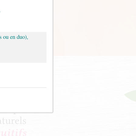
,
s ou en duo),