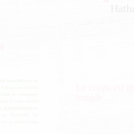
el
les bouddhistes
du
Le corps est u
 Il puise ses racines
 Y
oga
. En voyageant
temple …
ens il s’est enrichi
e
, du
bouddhisme
et
 en Thaïlande, où,
il a sa place jusque