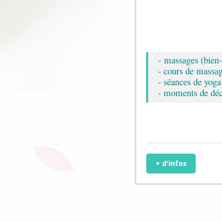
- massages (bien
- cours de massa
- séances de yoga 
- moments de déco
+ d'infos