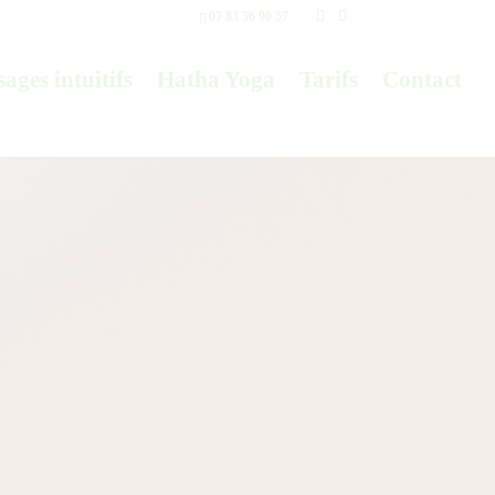
07 83 56 90 57
ages intuitifs
Hatha Yoga
Tarifs
Contact