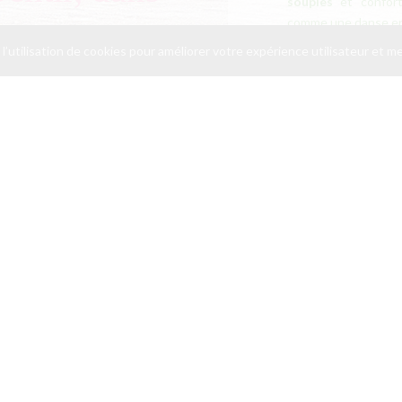
souples
et confort
son cœur
comme une danse en
d’énergie, des
mob
 l’utilisation de cookies pour améliorer votre expérience utilisateur et 
peuvent rappeler le
vif
…
profondeur
ou j’en
(
doigts, poings, pau
La séance est sout
votre
respiration
e
centrage
. Ainsi, l
‘
besoins
et à votre s
la
douceur
, le mass
et permet d’
accè
meilleure
fluidité
.
Je vous accueille d
Domène
ou dans le
bureau, dans la nat