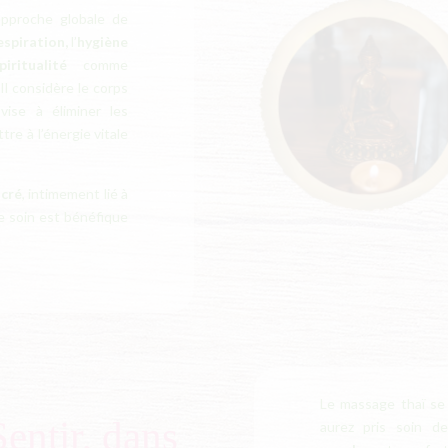
approche globale de
espiration,
l’
hygiène
piritualité
comme
Il considère le
corps
ise à éliminer les
re à l’énergie vitale
acré
, intimement lié à
e soin est bénéfique
Le massage thaï se
Sentir, dans
aurez pris soin d