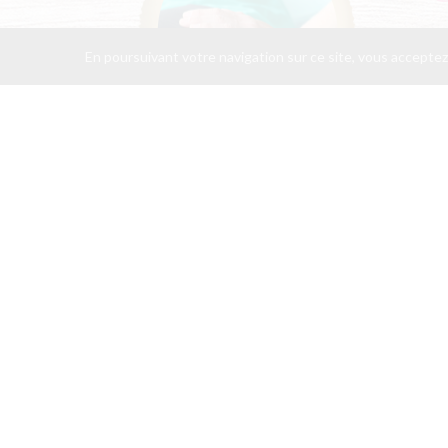
En poursuivant votre navigation sur ce site, vous acceptez
…
l’air, le
feu et le
sang.