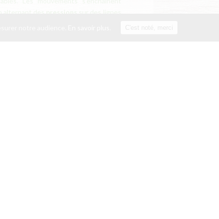
ables. Les mouvements s’enchainent
 alter
nant des
pressions
sur des lignes
ilisations
et des
étirements
qui
mesurer notre audience.
En savoir plus.
C'est noté, merci
s postures de yoga. C’est un travail en
gage plusieurs parties de mon corps
mes, coudes, genoux, pieds…).
enue par une attention particulière à
t à ma posture de
présence
et de
intensité des gestes
s’adapte à vos
ensibilité. Dans la
profondeur
ou dans
age thaï réharmonise le corps et l’esprit
der à une
grande détente
et une
ans l’espace massage de mon domicile à
 lieu de votre choix: chez vous, au
ure…