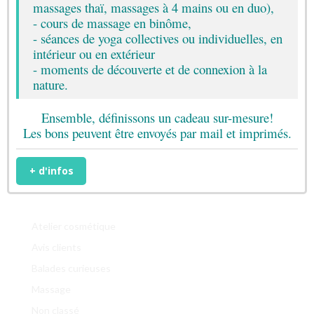
mars 2019
massages thaï, massages à 4 mains ou en duo),
- cours de massage en binôme,
octobre 2018
- séances de yoga collectives ou individuelles, en
septembre 2018
intérieur ou en extérieur
août 2018
- moments de découverte et de connexion à la
nature.
mai 2018
avril 2018
Ensemble, définissons un cadeau sur-mesure!
mars 2018
Les bons peuvent être envoyés par mail et imprimés.
février 2018
décembre 2017
+ d'infos
Catégories
Atelier cosmétique
Avis clients
Balades curieuses
Massage
Non classé