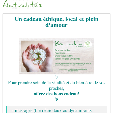
Actualités
septembre 2024
mai 2023
Un cadeau éthique, local et plein
d'amour
avril 2023
janvier 2023
octobre 2022
mars 2022
novembre 2021
octobre 2021
mai 2021
avril 2021
✨
Pour prendre soin de la vitalité et du bien-être de vos
décembre 2019
proches,
octobre 2019
offrez des
bons
cadeau!
✨
mai 2019
avril 2019
- massages (bien-être doux ou dynamisants,