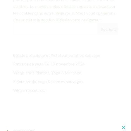
d’autres. Le moyen le plus efficace consiste à désactiver
les cookies dans votre navigateur. Nous vous suggérons
de consulter la section Aide de votre navigateur.
Articles récents
Balade botanique et lactofermentation sauvage
Retraite de yoga 16-17 novembre 2024
Week-ends Plantes, Yoga & Massage
Séjour rando, yoga & plantes sauvages
WE Se ressourcer
Commentaires récents
Archives
février 2025