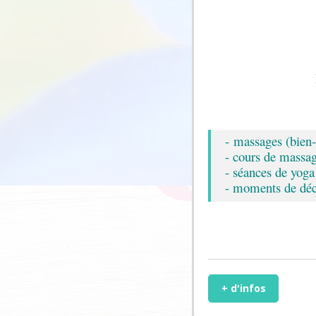
- massages (bien
- cours de massa
- séances de yoga 
- moments de déco
+ d'infos