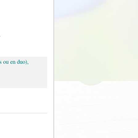
,
s ou en duo),