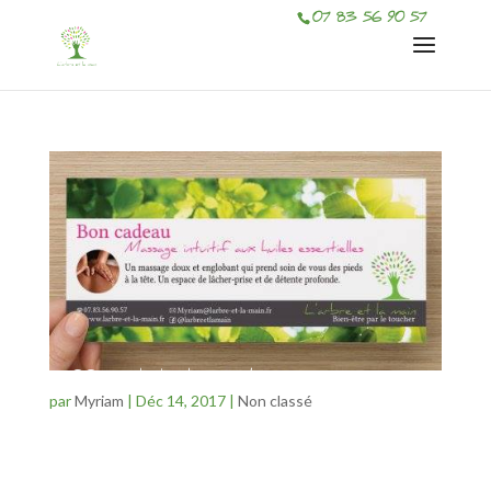
07 83 56 90 57
Offrez de la douceur!
par
Myriam
|
Déc 14, 2017
|
Non classé
Offrez de la douceur!Bon cadeau pour un massage
intuitif aux huiles essentielles.L’Arbre et la Main vous