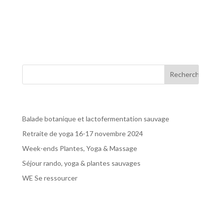
17h au dimanche 17 novembre 17h. Gite « Le Repaire »,
38620 Le Merlas, Chartreusehttps://www.le-
repaire.orgA 1h de Lyon, Grenoble et Genève L’arbre et la
main vous...
Articles récents
Balade botanique et lactofermentation sauvage
Retraite de yoga 16-17 novembre 2024
Week-ends Plantes, Yoga & Massage
Séjour rando, yoga & plantes sauvages
WE Se ressourcer
Commentaires récents