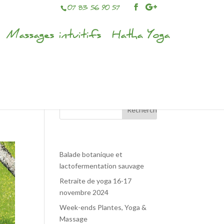
07 83 56 90 57
Massages intuitifs
Hatha Yoga
Articles récents
Balade botanique et
lactofermentation sauvage
Retraite de yoga 16-17
novembre 2024
Week-ends Plantes, Yoga &
Massage