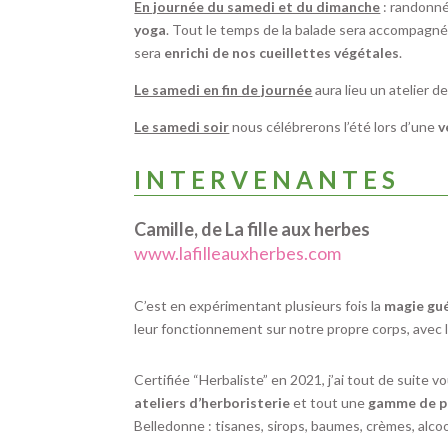
En journée du samedi et du dimanche
: randonné
yoga
. Tout le temps de la balade sera accompagn
sera
enrichi de nos cueillettes végétales
.
Le samedi en fin de journée
aura lieu un atelier d
Le samedi soir
nous célébrerons l’été lors d’une
v
I N T E R V E N A N T E S
Camille, de La fille aux herbes
www.lafilleauxherbes.com
C’est en expérimentant plusieurs fois la
magie gué
leur fonctionnement sur notre propre corps, avec 
Certifiée “Herbaliste” en 2021, j’ai tout de suite 
ateliers d’herboristerie
et tout une
gamme de pr
Belledonne : tisanes, sirops, baumes, crèmes, alc