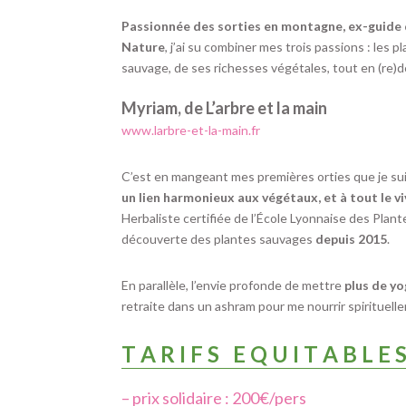
Passionnée des sorties en montagne, ex-guide 
Nature
, j’ai su combiner mes trois passions : les 
sauvage, de ses richesses végétales, tout en (re
Myriam, de L’arbre et la main
www.larbre-et-la-main.fr
C’est en mangeant mes premières orties que je sui
un lien harmonieux aux végétaux, et à tout le vi
Herbaliste certifiée de l’École Lyonnaise des Pla
découverte des plantes sauvages
depuis 2015
.
En parallèle, l’envie profonde de mettre
plus de y
retraite dans un ashram pour me nourrir spirituel
T A R I F S E Q U I T A B L E 
– prix solidaire : 200€/pers