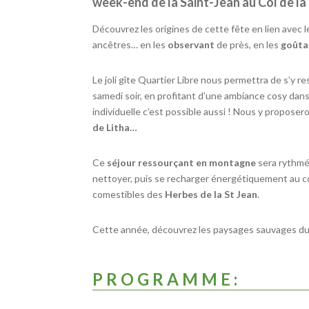
week-end de la Saint-Jean au Col de la 
Découvrez les origines de cette fête en lien ave
ancêtres… en les
observant
de près, en les
goûta
Le joli gîte Quartier Libre nous permettra de s’y r
samedi soir, en profitant d’une ambiance cosy dans
individuelle c’est possible aussi ! Nous y propose
de Litha…
Ce
séjour ressourçant en montagne
sera rythmé
nettoyer, puis se recharger énergétiquement au c
comestibles des
Herbes de la St Jean
.
Cette année, découvrez les paysages sauvages d
P R O G R A M M E :