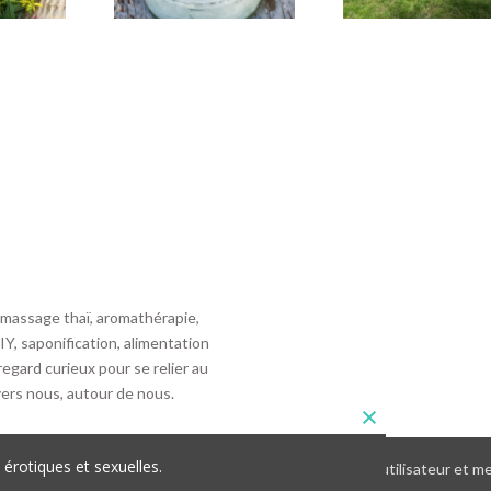
, massage thaï, aromathérapie,
, saponification, alimentation
egard curieux pour se relier au
avers nous, autour de nous.
érotiques et sexuelles.
 l’utilisation de cookies pour améliorer votre expérience utilisateur et 
cement web à Grenoble