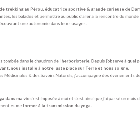
de trekking au Pérou, éducatrice sportive & grande curieuse de Da
plantes, les balades et permettre au public d’aller à la rencontre du monde
)découvrant une autonomie dans leurs usages.
s tombée dans le chaudron de l’
herboristerie
. Depuis j’observe à quel p
vant, nous installe à notre juste place sur Terre et nous soigne
.
ntes Médicinales & des Savoirs Naturels, j’accompagne des évènements d
oga dans ma vie
s’est imposée à moi et c’est ainsi que j’ai passé un mois 
lement et me
former à la transmission du yoga.
S