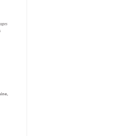
rages
s
ine,