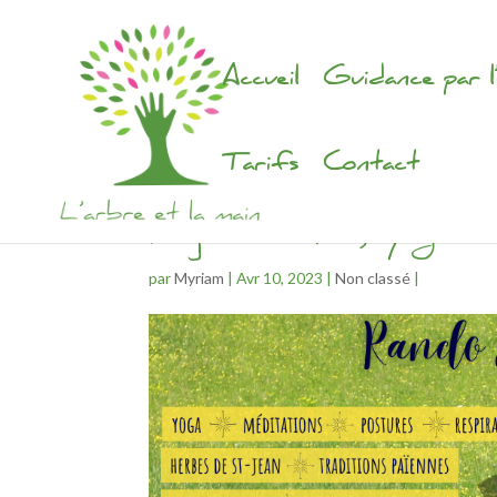
Accueil
Guidance par l
Tarifs
Contact
Séjour rando, yoga &
par
Myriam
|
Avr 10, 2023
|
Non classé
|