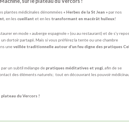
Machine, sur le plateau du Vercors !
c les plantes médicinales dénommées
« Herbes de la St Jean »
par nos
nt
, en les
cueillant
et en les
transformant en macérât huileux
!
estaurer en mode « auberge espagnole » (ou au restaurant) et de s’y repos
 un dortoir partagé. Mais si vous préférez la tente ou une chambre
rons une
veillée traditionnelle autour d’un feu digne des pratiques Ce
 par un subtil mélange de
pratiques méditatives et yogi
, afin de se
ontact des éléments naturels; tout en découvrant les pouvoir médicina
u
plateau du Vercors !