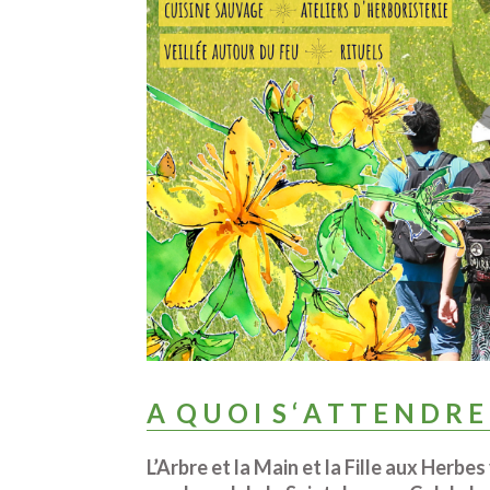
A Q U O I S ‘ A T T E N D R E
L’Arbre et la Main et la Fille aux Herbe