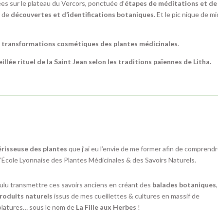
es sur le plateau du Vercors, ponctuée d’
étapes de méditations et de
é de
découvertes et d’identifications botaniques
. Et le pic nique de mi
e
transformations cosmétiques des plantes médicinales
.
eillée rituel de la Saint Jean selon les traditions païennes de Litha.
risseuse des plantes
que j’ai eu l’envie de me former afin de comprend
l’École Lyonnaise des Plantes Médicinales & des Savoirs Naturels.
voulu transmettre ces savoirs anciens en créant des
balades botaniques
oduits naturels
issus de mes cueillettes & cultures en massif de
oolatures… sous le nom de
La Fille aux Herbes
!