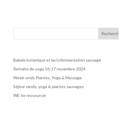
curieuses à la rencontre de toutes ces richesses
végétales qui jalonneront notre chemin. En portant un...
Articles récents
Balade botanique et lactofermentation sauvage
Retraite de yoga 16-17 novembre 2024
Week-ends Plantes, Yoga & Massage
Séjour rando, yoga & plantes sauvages
WE Se ressourcer
Commentaires récents
Archives