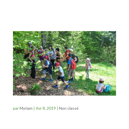
odeurs, les couleurs, tout nous ramène à notre essence
profonde. La respiration se déploie, le mental s’apaise,
c’est l’instant présent. Un soupçon...
Balade curieuse et atelier dans la nature à
Freydière
par
Myriam
|
Avr 8, 2019
|
Non classé
A la découverte des plantes sauvages. L’arbre et la main
et le restaurant La Gelinotte vous proposent des balades