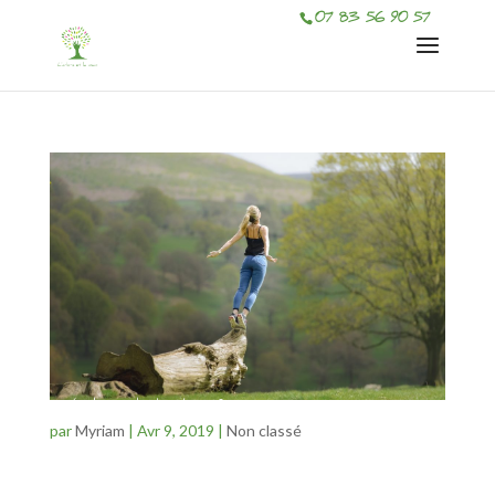
07 83 56 90 57
Week-end plantes & présence
par
Myriam
|
Avr 9, 2019
|
Non classé
Dans la nature, les pieds sur terre, l’air sur le visage, les