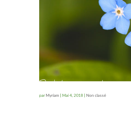
Poulet au myosotis
par
Myriam
|
Mai 4, 2018
|
Non classé
Aujourd’hui sur mon chemin de nombreux myosotis. 
de maturation de ses organes sexuels? Immature, la