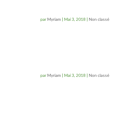
Dialogue de l’arbre
par
Myriam
|
Mai 3, 2018
|
Non classé
Voici un extrait du texte « Dialogue de l’Arbre » de 
t’aime, l’Arbre vaste, et suis fou de tes membres. Il n’
Eloge de la plante
par
Myriam
|
Mai 3, 2018
|
Non classé
Voici un reportage admirable où Francis Hallé nous
poétique. L’arbre: « Il est silencieux, il est discret. I