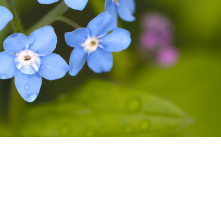
Une fleur si délicate! Savez-vous qu’elle change de couleur selon le de
 fleur du myosotis est rose. Lorsqu’elle est fécondable...