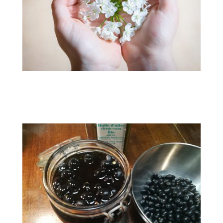
flower-blossom-bloom-white-
161552