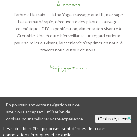
À propos
L’arbre et la main – Hatha Yoga, massage aux HE, massage
thaï, aromathérapie, découverte des plantes sauvages,
cosmétiques DIY, saponification, alimentation vivante à
Grenoble. Une écoute bienveillante, un regard curieux
pour se relier au vivant, laisser la vie s’exprimer en nous, à
travers nous, autour de nous.
Rejoignez-moi
En poursuivant votre navigation sur ce
site, vous acceptez l’utilisation de
cookies pour améliorer votre expérience
C'est noté, merci
Mentions légales
Fructiweb : site et
utilisateur et mesurer notre audience.
En
Les soins bien-être proposés sont dénués de toutes
référencement web à Grenoble
savoir plus.
connotations érotiques et sexuelles.